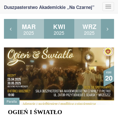
Duszpasterstwo Akademickie „Na Czarnej”
Togg
navi
RU
MAR
KWI
WRZ
P
24
2025
2025
2025
2
KWI
20
Parafia
OGIEŃ I ŚWIATŁO