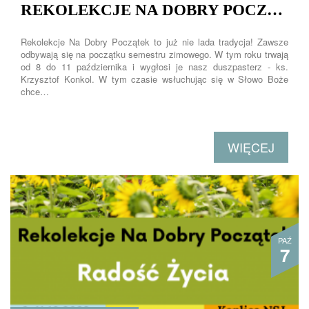
REKOLEKCJE NA DOBRY POCZĄTEK
Rekolekcje Na Dobry Początek to już nie lada tradycja! Zawsze
odbywają się na początku semestru zimowego. W tym roku trwają
od 8 do 11 października i wygłosi je nasz duszpasterz - ks.
Krzysztof Konkol. W tym czasie wsłuchując się w Słowo Boże
chce…
WIĘCEJ
PAŹ
7