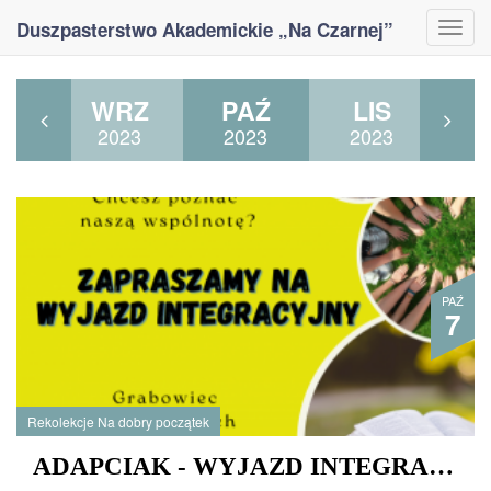
Duszpasterstwo Akademickie „Na Czarnej”
Togg
navi
WI
WRZ
PAŹ
LIS
G
23
2023
2023
2023
2
PAŹ
7
Rekolekcje Na dobry początek
ADAPCIAK - WYJAZD INTEGRACYJNO-MODLITEWNY