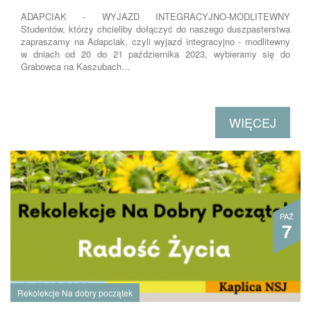
ADAPCIAK - WYJAZD INTEGRACYJNO-MODLITEWNY
Studentów, którzy chcieliby dołączyć do naszego duszpasterstwa
zapraszamy na Adapciak, czyli wyjazd integracyjno - modlitewny
w dniach od 20 do 21 października 2023, wybieramy się do
Grabowca na Kaszubach…
WIĘCEJ
PAŹ
7
Rekolekcje Na dobry początek