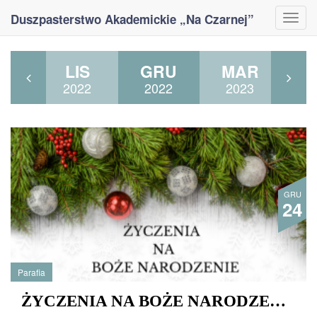
Duszpasterstwo Akademickie „Na Czarnej”
Togg
navi
AŹ
LIS
GRU
MAR
K
22
2022
2022
2023
2
GRU
24
Parafia
ŻYCZENIA NA BOŻE NARODZENIE