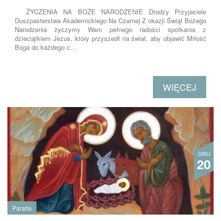
ŻYCZENIA NA BOŻE NARODZENIE Drodzy Przyjaciele
Duszpasterstwa Akademickiego Na Czarnej Z okazji Świąt Bożego
Narodzenia życzymy Wam pełnego radości spotkania z
dzieciątkiem Jezus, który przyszedł na świat, aby objawić Miłość
Boga do każdego c…
WIĘCEJ
GRU
20
Parafia