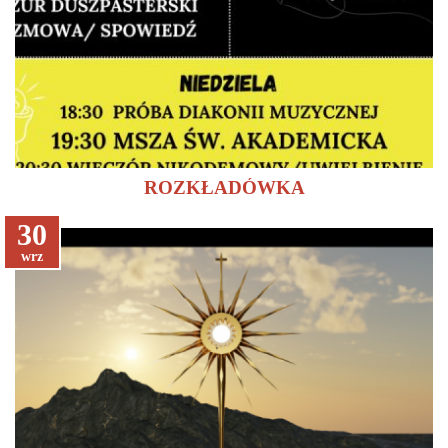
ROZKŁADÓWKA
30
wrz