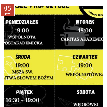
05
paź
czytaj więcej