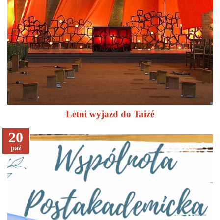
Letni wyjazd do Taizé
20
paź