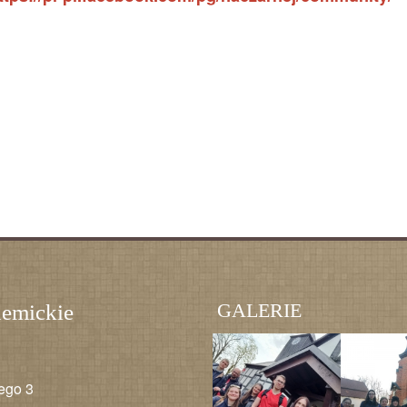
GALERIE
demickie
iego 3