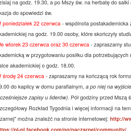
zisiaj na godz. 19.30, a po Mszy św. na herbatę do salk
kazja do spowiedzi św.
 poniedziałek 22 czerwca
- wspólnota postakademicka z
kademickiej na godz. 19.00 osoby, które skończyły studia
e wtorek 23 czerwca oraz 30 czerwca
- zapraszamy stu
kademicką w przygotowaniu posiłku dla potrzebującyc
alce akademickiej o godz. 18.00.
 środę 24 czerwca
- zapraszamy na kończącą rok form
9.00 do kaplicy w domu parafialnym,
a po niej na wyjści
. Pół godziny przed Mszą ś
cześniejsze zapisy u liderów)
zczegółowy Rozkład Tygodnia i więcej informacji na te
zarnej" można znaleźć na stronie internetowej:
http://w
ttps://pl-pl.facebook.com/pg/naczarnej/community/