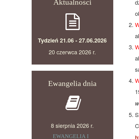
Aktualności
d
o
W
a
Tydzień 21.06 - 27.06.2026
W
20 czerwca 2026 r.
a
s
W
Ewangelia dnia
1
w
S
8 sierpnia 2026 r.
C
EWANGELIA I
h