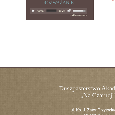
ROZWAŻANIE
00:00
11:26
modlitwawdrodze.pl
Duszpasterstwo Aka
„Na Czarnej"
ul. Ks. J. Zator Przytock