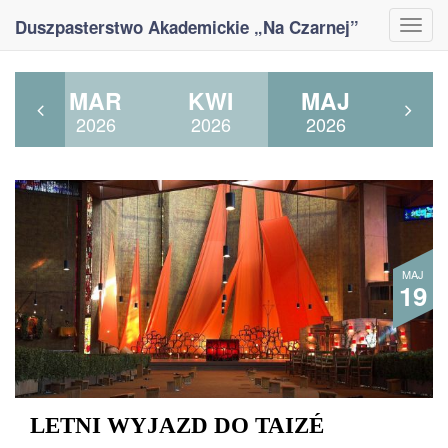
Duszpasterstwo Akademickie „Na Czarnej”
Togg
navi
Y
MAR
KWI
MAJ
6
2026
2026
2026
MAJ
19
LETNI WYJAZD DO TAIZÉ